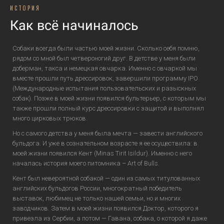
ИСТОРИЯ
Как всё начиналось
Собаки всегда были частью моей жизни. Сколько себя помню,
рядом со мной был четвероногий друг. В детстве у меня были
доберман, такса и немецкая овчарка. Именно с овчаркой мы
вместе прошли путь дрессировок, завершили программу IPO
(Международные испытания пользовательских и разыскных
собак). Позже в моей жизни появился бультерьер, с которым мы
также прошли полный курс дрессировки с защитой и выполнял
много цирковых трюков.
Но с самого детства у меня была мечта — завести английского
бульдога. И уже в сознательном возрасте я ее осуществила: в
моей жизни появился Кент (Minas Tirit Isildur). Именно с него
началась история моего питомника – Art of Bulls.
Кент был невероятной собакой — один из самых титулованных
английских бульдогов России, многократный победитель
выставок, любимец не только нашей семьи, но и многих
заводчиков. Затем в моей жизни появился Доктор, которого я
привезла из Сербии, а потом — Гавана, собака, о которой я даже