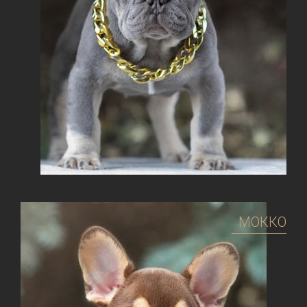
МОККО