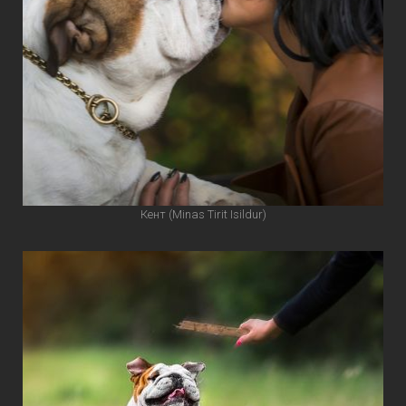
Кент (Minas Tirit Isildur)