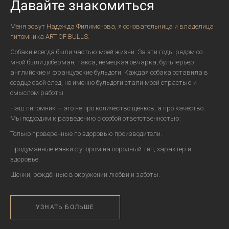
Давайте знакомиться
Меня зовут Надежда Филимонова, я основательница и владелица
питомника ART OF BULLS.
Собаки всегда были частью моей жизни. За эти годы рядом со
мной были доберман, такса, немецкая овчарка, бультерьер,
английские и французские бульдоги. Каждая собака оставила в
сердце свой след, но именно бульдоги стали моей страстью и
смыслом работы.
Наш питомник — это не про количество щенков, а про качество.
Мы подходим к разведению с особой ответственностью:
Только проверенные по здоровью производители.
Продуманные вязки с упором на породный тип, характер и
здоровье.
Щенки, рождённые в окружении любви и заботы.
УЗНАТЬ БОЛЬШЕ