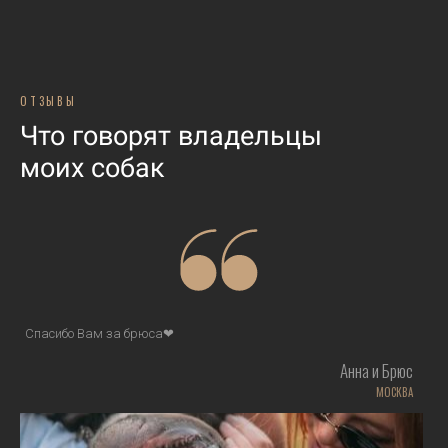
ОТЗЫВЫ
Что говорят владельцы
моих собак
Спасибо Вам за брюса❤
Анна и Брюс
МОСКВА
а