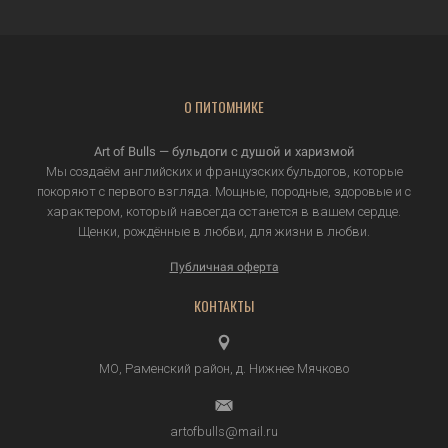
О ПИТОМНИКЕ
Art of Bulls — бульдоги с душой и харизмой
Мы создаём английских и французских бульдогов, которые
покоряют с первого взгляда. Мощные, породные, здоровые и с
характером, который навсегда останется в вашем сердце.
Щенки, рождённые в любви, для жизни в любви.
Публичная оферта
КОНТАКТЫ
МО, Раменский район, д.
Нижнее Мячково
artofbulls@mail.ru